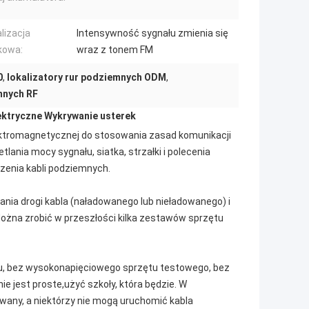
lizacja
Intensywność sygnału zmienia się
kowa:
wraz z tonem FM
0
,
lokalizatory rur podziemnych ODM
,
mnych RF
ektryczne Wykrywanie usterek
lektromagnetycznej do stosowania zasad komunikacji 
nia mocy sygnału, siatka, strzałki i polecenia 
dzenia kabli podziemnych.
ia drogi kabla (naładowanego lub nieładowanego) i 
na zrobić w przeszłości kilka zestawów sprzętu 
lu, bez wysokonapięciowego sprzętu testowego, bez 
e jest proste,użyć szkoły, która będzie. W 
wany, a niektórzy nie mogą uruchomić kabla 