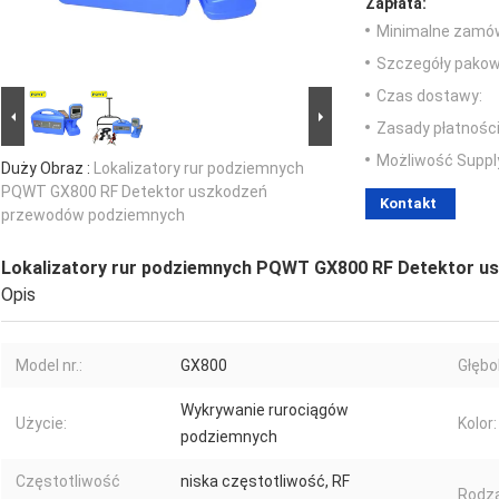
Zapłata:
Minimalne zamów
Szczegóły pakow
Czas dostawy:
Zasady płatności
Możliwość Suppl
Duży Obraz :
Lokalizatory rur podziemnych
PQWT GX800 RF Detektor uszkodzeń
Kontakt
przewodów podziemnych
Lokalizatory rur podziemnych PQWT GX800 RF Detektor 
Opis
Model nr.:
GX800
Głębo
Wykrywanie rurociągów
Użycie:
Kolor:
podziemnych
Częstotliwość
niska częstotliwość, RF
Rodza