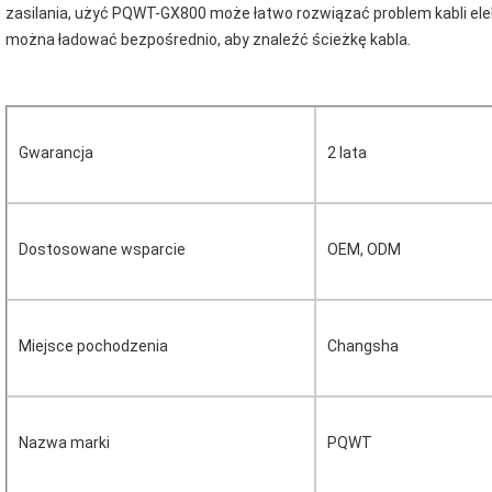
zasilania, użyć PQWT-GX800 może łatwo rozwiązać problem kabli el
można ładować bezpośrednio, aby znaleźć ścieżkę kabla.
Gwarancja
2 lata
Dostosowane wsparcie
OEM, ODM
Miejsce pochodzenia
Changsha
Nazwa marki
PQWT