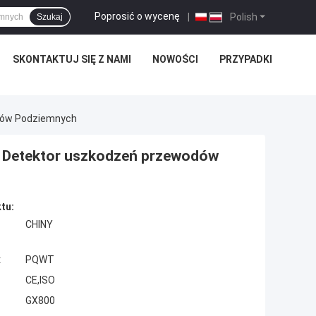
Poprosić o wycenę
|
Polish
Szukaj
SKONTAKTUJ SIĘ Z NAMI
NOWOŚCI
PRZYPADKI
dów Podziemnych
F Detektor uszkodzeń przewodów
tu:
CHINY
:
PQWT
CE,ISO
GX800