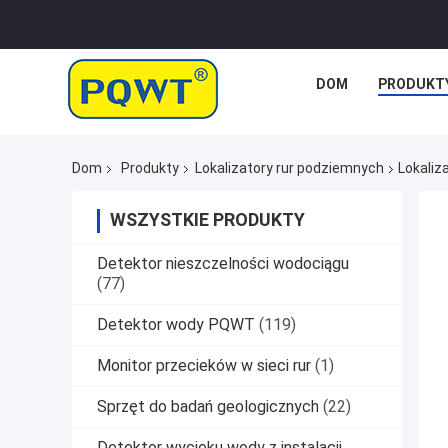
DOM
PRODUKT
Dom
Produkty
Lokalizatory rur podziemnych
Lokali
WSZYSTKIE PRODUKTY
Detektor nieszczelności wodociągu
(77)
Detektor wody PQWT
(119)
Monitor przecieków w sieci rur
(1)
Sprzęt do badań geologicznych
(22)
Detektor wycieku wody z instalacji