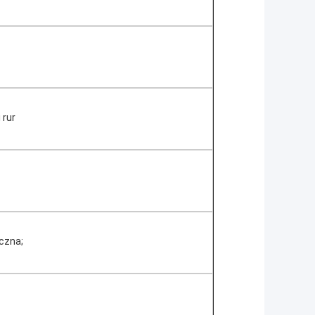
 rur
czna;