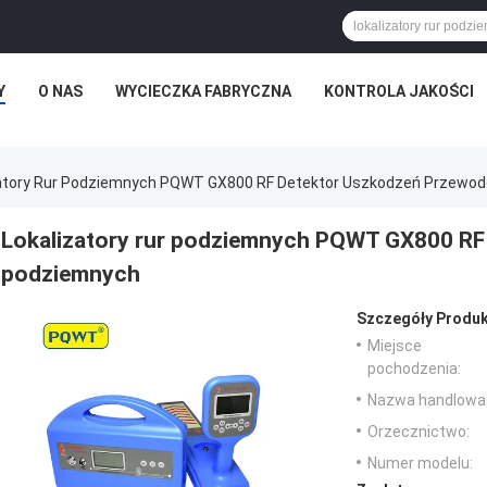
Y
O NAS
WYCIECZKA FABRYCZNA
KONTROLA JAKOŚCI
zatory Rur Podziemnych PQWT GX800 RF Detektor Uszkodzeń Przewo
Lokalizatory rur podziemnych PQWT GX800 R
podziemnych
Szczegóły Produk
Miejsce
pochodzenia:
Nazwa handlowa
Orzecznictwo:
Numer modelu: