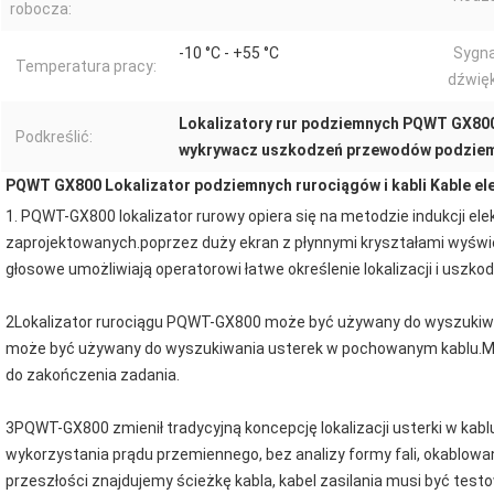
robocza:
-10 °C - +55 °C
Sygna
Temperatura pracy:
dźwię
Lokalizatory rur podziemnych PQWT GX80
Podkreślić:
wykrywacz uszkodzeń przewodów podzie
PQWT GX800 Lokalizator podziemnych rurociągów i kabli Kable el
1. PQWT-GX800 lokalizator rurowy opiera się na metodzie indukcji e
zaprojektowanych.poprzez duży ekran z płynnymi kryształami wyświetla
głosowe umożliwiają operatorowi łatwe określenie lokalizacji i uszko
2Lokalizator rurociągu PQWT-GX800 może być używany do wyszukiwan
może być używany do wyszukiwania usterek w pochowanym kablu.Moż
do zakończenia zadania.
3PQWT-GX800 zmienił tradycyjną koncepcję lokalizacji usterki w kab
wykorzystania prądu przemiennego, bez analizy formy fali, okablowani
przeszłości znajdujemy ścieżkę kabla, kabel zasilania musi być testo