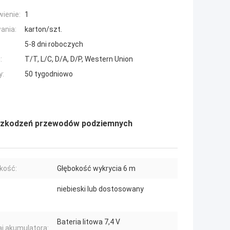
ienie:
1
ania:
karton/szt.
5-8 dni roboczych
:
T/T, L/C, D/A, D/P, Western Union
y:
50 tygodniowo
uszkodzeń przewodów podziemnych
kość:
Głębokość wykrycia 6 m
niebieski lub dostosowany
Bateria litowa 7,4 V
j akumulatora: